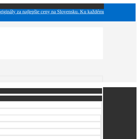
 za najlepšie ceny na Slovensku. Ku každému baleniu pásikov vzorka