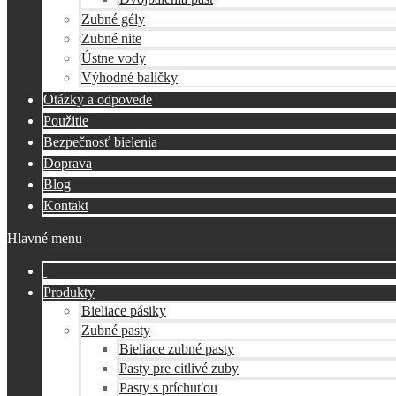
Zubné gély
Zubné nite
Ústne vody
Výhodné balíčky
Otázky a odpovede
Použitie
Bezpečnosť bielenia
Doprava
Blog
Kontakt
Hlavné menu
Produkty
Bieliace pásiky
Zubné pasty
Bieliace zubné pasty
Pasty pre citlivé zuby
Pasty s príchuťou