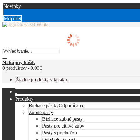
Novinky
Môj účet
Vyhľadávanie...
Nákupný košík
0 produktov -
0.00
€
Žiadne produkty v košíku.
Produkty
Bieliace pásiky
Odporúčame
Zubné pasty
Bieliace zubné pasty
Pasty pre citlivé zuby
Pasty s príchuťou
Dvojbalenia pást