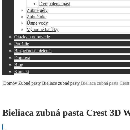
Dvojbalenia pást
Zubné gély
Zubné nite
Ústne vody
Výhodné balíčky
Otázky a odpovede
Použitie
Bezpečnosť bielenia
Doprava
Blog
Kontakt
Domov
Zubné pasty
Bieliace zubné pasty
Bieliaca zubná pasta C
Bieliaca zubná pasta Crest 